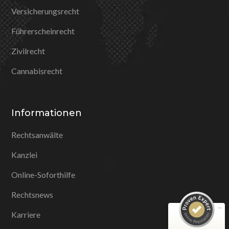
Versicherungsrecht
Führerscheinrecht
Zivilrecht
Cannabisrecht
Informationen
Kundenbewertungen und Erfahrungen zu
Rechtsanwälte
Dr. Herzog Rechtsanwälte
Kanzlei
SEHR GUT
100%
Online-Soforthilfe
Empfehlungen auf
ProvenExpert.com
4,86 / 5,00
Rechtsnews
735
688
Karriere
Bewertungen auf
Bewertungen von 4
ProvenExpert.com
anderen Quellen