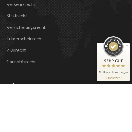
Kundenbewertungen und Erfahrungen zu
Verkehrsrecht
Dr. Herzog Rechtsanwälte
Strafrecht
SEHR GUT
100%
Versicherungsrecht
Empfehlungen auf
ProvenExpert.com
4,86 / 5,00
Führerscheinrecht
735
688
Zivilrecht
Bewertungen auf
Bewertungen von 4
ProvenExpert.com
anderen Quellen
SEHR GUT
Cannabisrecht
Blick aufs ProvenExpert-Profil werfen
1k+ Kundenbewertungen
Authentizität
1.8.2026
Informationen
Rechtsanwälte
Kanzlei
Online-Soforthilfe