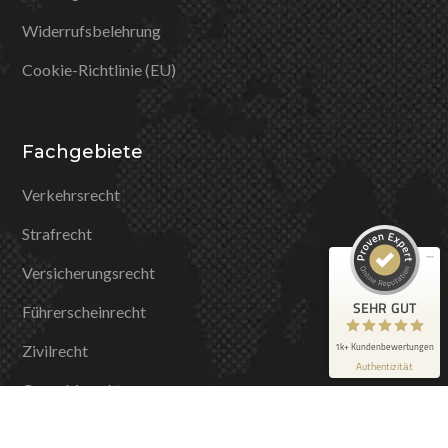
Widerrufsbelehrung
Cookie-Richtlinie (EU)
Kundenbewertungen und Erfahrungen zu
Dr. Herzog Rechtsanwälte
Fachgebiete
SEHR GUT
100%
Empfehlungen auf
Verkehrsrecht
ProvenExpert.com
4,86 / 5,00
Strafrecht
735
688
Versicherungsrecht
Bewertungen auf
Bewertungen von 4
ProvenExpert.com
anderen Quellen
SEHR GUT
Führerscheinrecht
Blick aufs ProvenExpert-Profil werfen
1k+ Kundenbewertungen
Zivilrecht
Authentizität
1.8.2026
Cannabisrecht