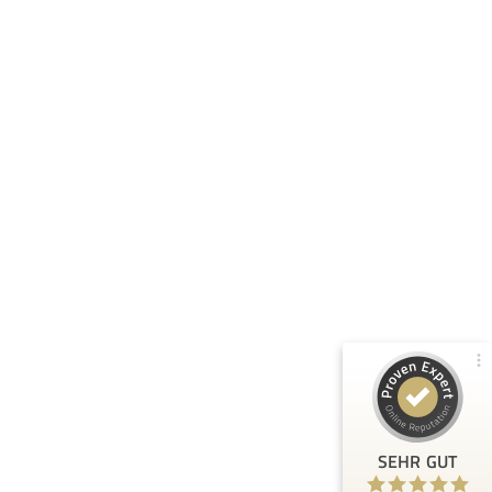
Kundenbewertungen und Erfahrungen zu
Dr. Herzog Rechtsanwälte
100%
SEHR GUT
Empfehlungen auf
ProvenExpert.com
4,86 / 5,00
688
735
Bewertungen von 4
Bewertungen auf
anderen Quellen
ProvenExpert.com
Blick aufs ProvenExpert-Profil werfen
SEHR GUT
Anonym
1.8.2026
5