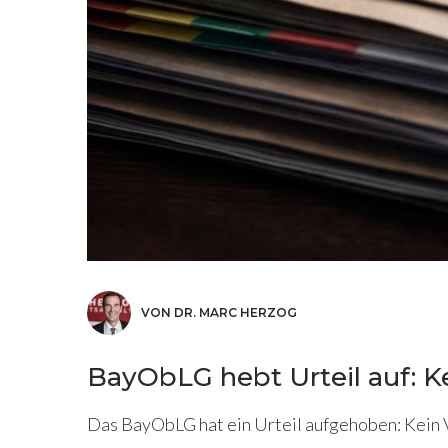
VON DR. MARC HERZOG
BayObLG hebt Urteil auf: K
Das BayObLG hat ein Urteil aufgehoben: Kein V