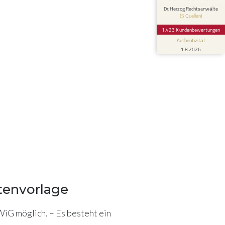
Das Verfahren steht noch am Anfang. Ich
Dr. Herzog Rechtsanwälte
(5 Quellen)
fühle mich von Herrn Rechtsanwalt Dr.
Herzog schon nach dem ersten K...
1.423 Kundenbewertungen
Authentizität
1.8.2026
ktenvorlage
iG möglich. – Es besteht ein